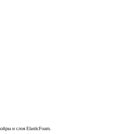
ойры и слоя ElasticFoam.