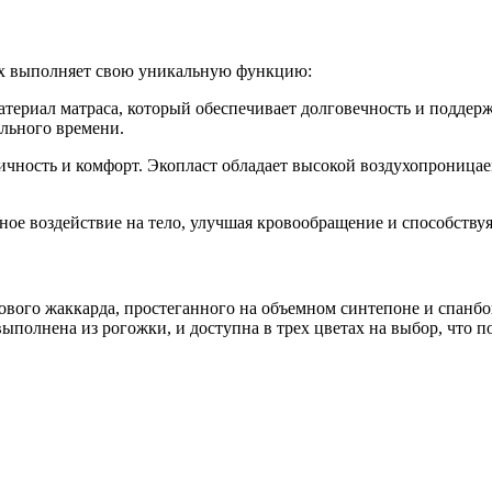
рых выполняет свою уникальную функцию:
атериал матраса, который обеспечивает долговечность и поддер
ельного времени.
гичность и комфорт. Экопласт обладает высокой воздухопроница
жное воздействие на тело, улучшая кровообращение и способств
ового жаккарда, простеганного на объемном синтепоне и спанбо
выполнена из рогожки, и доступна в трех цветах на выбор, что п