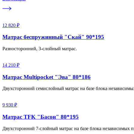
12 820 ₽
Матрас беспружинный "Скай" 90*195
Разносторонний, 3-слойный матрас.
14 210 ₽
Матрас Multipocket "Эва" 80*186
Двухсторонний семислойный матрас на базе блока независимы
9 930 ₽
Матрас TFK "Басон" 80*195
Двухсторонний 7-слойный матрас на базе блока независимых п