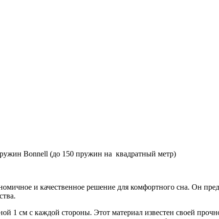
пружин Bo
n
ne
l
l (до 150 пружин на квадратный метр)
ономичное и качественное решение для комфортного сна. Он пре
ства.
ной 1 см с каждой стороны. Этот материал известен своей проч