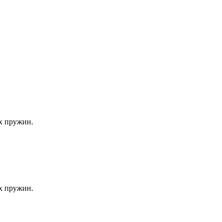
х пружин.
х пружин.