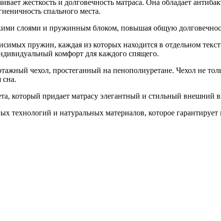
чивает жесткость и долговечность матраса. Она обладает антиб
гиеничность спального места.
ими слоями и пружинным блоком, повышая общую долговечность
исимых пружин, каждая из которых находится в отдельном текс
индивидуальный комфорт для каждого спящего.
отажный чехол, простеганный на пенополиуретане. Чехол не тол
 сна.
та, который придает матрасу элегантный и стильный внешний в
ых технологий и натуральных материалов, которое гарантирует