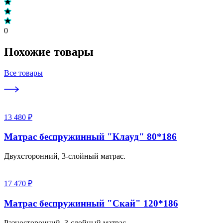
0
Похожие товары
Все товары
13 480 ₽
Матрас беспружинный "Клауд" 80*186
Двухсторонний, 3-слойный матрас.
17 470 ₽
Матрас беспружинный "Скай" 120*186
Разносторонний, 3-слойный матрас.