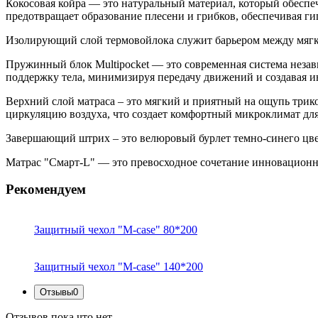
Кокосовая койра — это натуральный материал, который обеспе
предотвращает образование плесени и грибков, обеспечивая ги
Изолирующий слой термовойлока служит барьером между мягк
Пружинный блок Multipocket — это современная система незав
поддержку тела, минимизируя передачу движений и создавая 
Верхний слой матраса – это мягкий и приятный на ощупь трик
циркуляцию воздуха, что создает комфортный микроклимат для
Завершающий штрих – это велюровый бурлет темно-синего цве
Матрас "Смарт-L" — это превосходное сочетание инновационн
Рекомендуем
Защитный чехол "M-case" 80*200
Защитный чехол "M-case" 140*200
Отзывы
0
Отзывов пока что нет