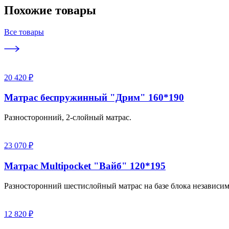
Похожие товары
Все товары
20 420 ₽
Матрас беспружинный "Дрим" 160*190
Разносторонний, 2-слойный матрас.
23 070 ₽
Матрас Multipocket "Вайб" 120*195
Разносторонний шестислойный матрас на базе блока независи
12 820 ₽