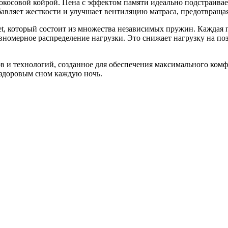
кокосовой койрой. Пена с эффектом памяти идеально подстраива
бавляет жесткости и улучшает вентиляцию матраса, предотвраща
et, который состоит из множества независимых пружин. Каждая 
авномерное распределение нагрузки. Это снижает нагрузку на по
в и технологий, созданное для обеспечения максимального комф
 здоровым сном каждую ночь.