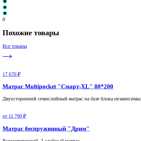
0
Похожие товары
Все товары
17 670 ₽
Матрас Multipocket "Смарт-XL" 80*200
Двухсторонний семислойный матрас на базе блока независимы
от 11 790 ₽
Матрас беспружинный "Дрим"
Разносторонний, 2-слойный матрас.