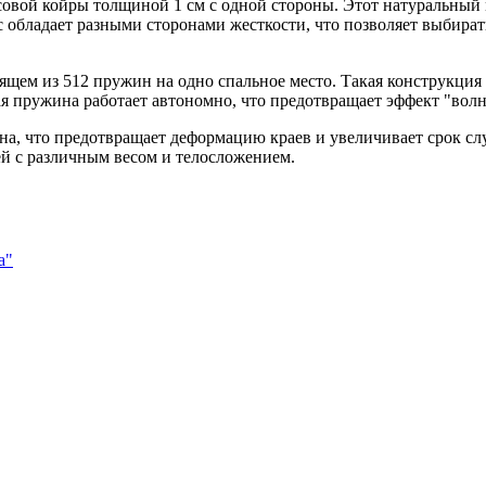
совой койры толщиной 1 см с одной стороны. Этот натуральный 
 обладает разными сторонами жесткости, что позволяет выбират
щем из 512 пружин на одно спальное место. Такая конструкция
я пружина работает автономно, что предотвращает эффект "вол
а, что предотвращает деформацию краев и увеличивает срок слу
дей с различным весом и телосложением.
а"