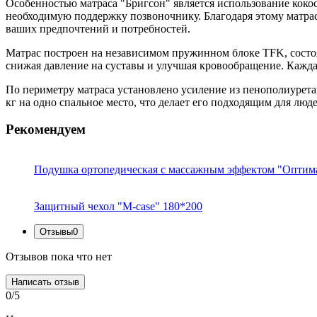
Особенностью матраса "Бригсон" является использование коко
необходимую поддержку позвоночнику. Благодаря этому матрас
ваших предпочтений и потребностей.
Матрас построен на независимом пружинном блоке TFK, состоя
снижая давление на суставы и улучшая кровообращение. Кажда
По периметру матраса установлено усиление из пенополиуретан
кг на одно спальное место, что делает его подходящим для лю
Рекомендуем
Подушка ортопедическая с массажным эффектом "Оптим
Защитный чехол "M-case" 180*200
Отзывы
0
Отзывов пока что нет
Написать отзыв
0/5