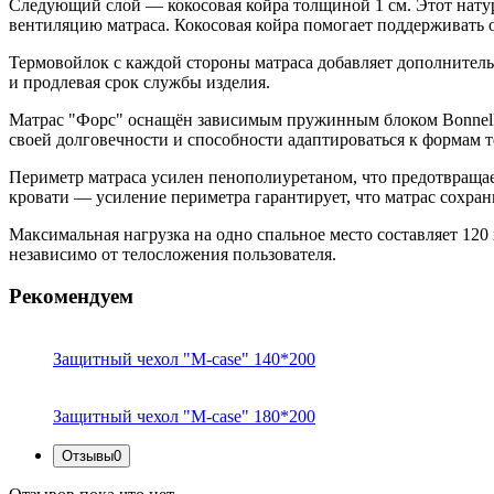
Следующий слой — кокосовая койра толщиной 1 см. Этот нату
вентиляцию матраса. Кокосовая койра помогает поддерживать 
Термовойлок с каждой стороны матраса добавляет дополнитель
и продлевая срок службы изделия.
Матрас "Форс" оснащён зависимым пружинным блоком Bonnell,
своей долговечности и способности адаптироваться к формам т
Периметр матраса усилен пенополиуретаном, что предотвращает
кровати — усиление периметра гарантирует, что матрас сохра
Максимальная нагрузка на одно спальное место составляет 120
независимо от телосложения пользователя.
Рекомендуем
Защитный чехол "M-case" 140*200
Защитный чехол "M-case" 180*200
Отзывы
0