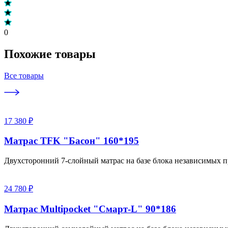
0
Похожие товары
Все товары
17 380 ₽
Матрас TFK "Басон" 160*195
Двухсторонний 7-слойный матрас на базе блока независимых п
24 780 ₽
Матрас Multipocket "Смарт-L" 90*186