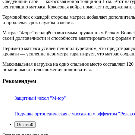
Следующий слой — кокосовая койра толщиной 1 см. Этот нату
вентиляцию матраса. Кокосовая койра помогает поддерживать 
Термовойлок с каждой стороны матраса добавляет дополнитель
и продлевая срок службы изделия.
Матрас "Форс" оснащён зависимым пружинным блоком Bonnell,
своей долговечности и способности адаптироваться к формам т
Периметр матраса усилен пенополиуретаном, что предотвращает
кровати — усиление периметра гарантирует, что матрас сохра
Максимальная нагрузка на одно спальное место составляет 120
независимо от телосложения пользователя.
Рекомендуем
Защитный чехол "M-top"
Подушка ортопедическая с массажным эффектом "Релакс
Отзывы
0