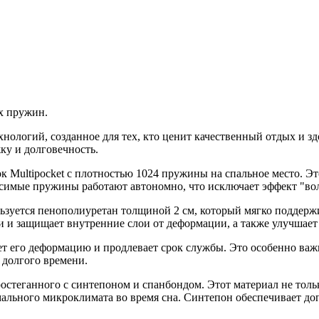
х пружин.
ологий, созданное для тех, кто ценит качественный отдых и зд
ку и долговечность.
 Multipocket с плотностью 1024 пружины на спальное место. Эт
симые пружины работают автономно, что исключает эффект "во
ьзуется пенополиуретан толщиной 2 см, который мягко поддержи
и и защищает внутренние слои от деформации, а также улучшает
 его деформацию и продлевает срок службы. Это особенно важно 
 долгого времени.
остеганного с синтепоном и спанбондом. Этот материал не толь
ального микроклимата во время сна. Синтепон обеспечивает до