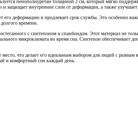
ьзуется пенополиуретан толщиной 2 см, который мягко поддержи
и и защищает внутренние слои от деформации, а также улучшает
 его деформацию и продлевает срок службы. Это особенно важно 
 долгого времени.
остеганного с синтепоном и спанбондом. Этот материал не толь
ального микроклимата во время сна. Синтепон обеспечивает до
е место, что делает его идеальным выбором для людей с разным 
вый и комфортный сон каждый день.