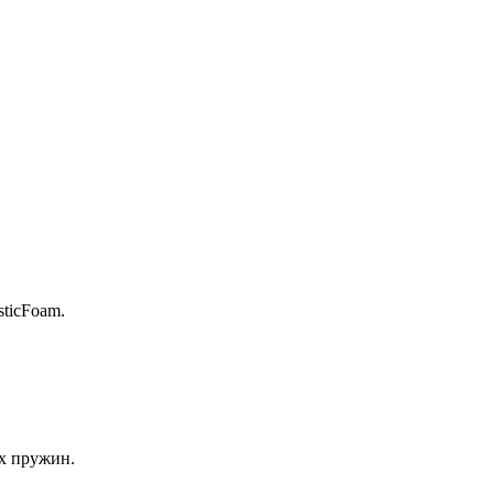
ticFoam.
х пружин.