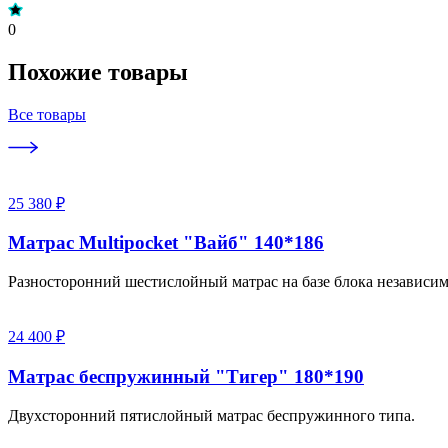
0
Похожие товары
Все товары
25 380 ₽
Матрас Multipocket "Вайб" 140*186
Разносторонний шестислойный матрас на базе блока независи
24 400 ₽
Матрас беспружинный "Тигер" 180*190
Двухсторонний пятислойный матрас беспружинного типа.