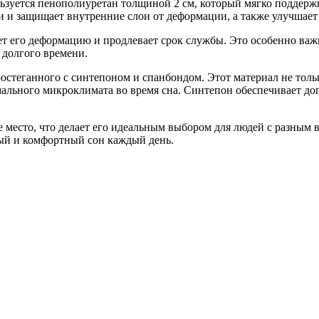
ьзуется пенополиуретан толщиной 2 см, который мягко поддержи
и и защищает внутренние слои от деформации, а также улучшает
 его деформацию и продлевает срок службы. Это особенно важно 
 долгого времени.
остеганного с синтепоном и спанбондом. Этот материал не толь
ального микроклимата во время сна. Синтепон обеспечивает до
е место, что делает его идеальным выбором для людей с разным 
вый и комфортный сон каждый день.