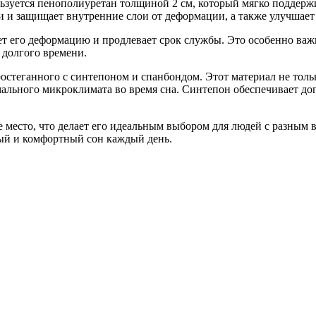
ьзуется пенополиуретан толщиной 2 см, который мягко поддержи
и и защищает внутренние слои от деформации, а также улучшает
 его деформацию и продлевает срок службы. Это особенно важно 
 долгого времени.
остеганного с синтепоном и спанбондом. Этот материал не толь
ального микроклимата во время сна. Синтепон обеспечивает до
е место, что делает его идеальным выбором для людей с разным 
вый и комфортный сон каждый день.