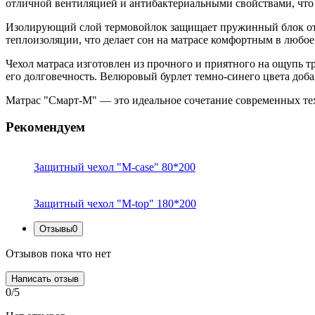
отличной вентиляцией и антибактериальными свойствами, что 
Изолирующий слой термовойлок защищает пружинный блок от и
теплоизоляции, что делает сон на матрасе комфортным в любое
Чехол матраса изготовлен из прочного и приятного на ощупь т
его долговечность. Велюровый бурлет темно-синего цвета доб
Матрас "Смарт-M" — это идеальное сочетание современных те
Рекомендуем
Защитный чехол "M-case" 80*200
Защитный чехол "M-top" 180*200
Отзывы
0
Отзывов пока что нет
Написать отзыв
0/5