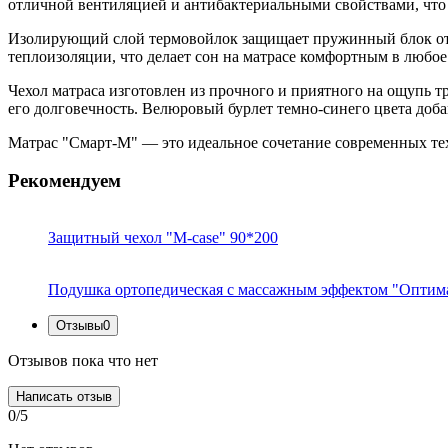
отличной вентиляцией и антибактериальными свойствами, что 
Изолирующий слой термовойлок защищает пружинный блок от и
теплоизоляции, что делает сон на матрасе комфортным в любое
Чехол матраса изготовлен из прочного и приятного на ощупь т
его долговечность. Велюровый бурлет темно-синего цвета доб
Матрас "Смарт-M" — это идеальное сочетание современных те
Рекомендуем
Защитный чехол "M-case" 90*200
Подушка ортопедическая с массажным эффектом "Оптим
Отзывы
0
Отзывов пока что нет
Написать отзыв
0/5